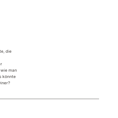
e, die
r
, wie man
as könnte
Diner?