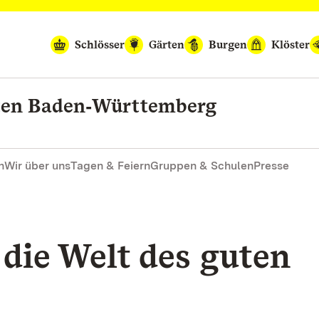
Schlösser
Gärten
Burgen
Klöster
rten Baden‑Württemberg
n
Wir über uns
Tagen & Feiern
Gruppen & Schulen
Presse
die Welt des guten