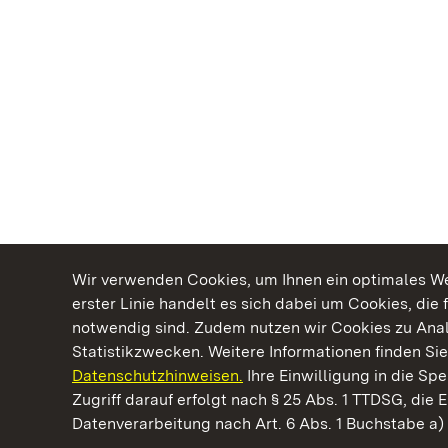
Wir verwenden Cookies, um Ihnen ein optimales Web
erster Linie handelt es sich dabei um Cookies, die 
notwendig sind. Zudem nutzen wir Cookies zu Ana
Statistikzwecken. Weitere Informationen finden Sie
Datenschutzhinweisen.
Ihre Einwilligung in die S
Kommen. Staunen. Genießen.
Zugriff darauf erfolgt nach § 25 Abs. 1 TTDSG, die E
Datenverarbeitung nach Art. 6 Abs. 1 Buchstabe a