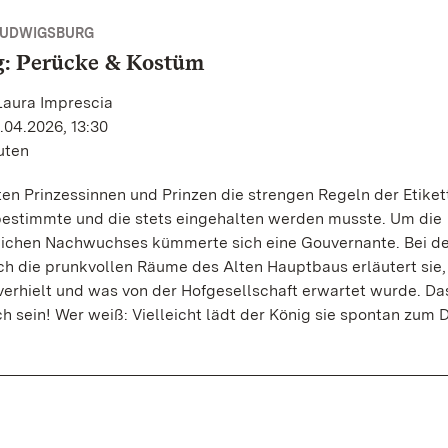
LUDWIGSBURG
g: Perücke & Kostüm
Laura Imprescia
.04.2026, 13:30
uten
nten Prinzessinnen und Prinzen die strengen Regeln der Etikett
bestimmte und die stets eingehalten werden musste. Um die
tlichen Nachwuchses kümmerte sich eine Gouvernante. Bei de
h die prunkvollen Räume des Alten Hauptbaus erläutert sie
g verhielt und was von der Hofgesellschaft erwartet wurde. D
ch sein! Wer weiß: Vielleicht lädt der König sie spontan zum 