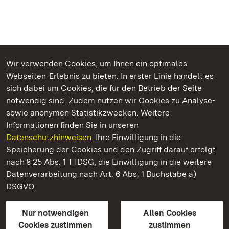
Wir verwenden Cookies, um Ihnen ein optimales
Webseiten-Erlebnis zu bieten. In erster Linie handelt es
Kommen. Staunen. Genießen.
sich dabei um Cookies, die für den Betrieb der Seite
notwendig sind. Zudem nutzen wir Cookies zu Analyse-
sowie anonymen Statistikzwecken. Weitere
Informationen finden Sie in unseren
Datenschutzhinweisen.
Ihre Einwilligung in die
Staatliche Schlösser und Gärten Baden‑Württemberg
Speicherung der Cookies und den Zugriff darauf erfolgt
nach § 25 Abs. 1 TTDSG, die Einwilligung in die weitere
Staatliche Schlösser und Gärten Baden-Württemberg
Datenverarbeitung nach Art. 6 Abs. 1 Buchstabe a)
DSGVO.
Kontakt
FAQ
Impressum
Datenschutz
Gebärdensprache
Leichte Sprache
Erklärung zur Barrierefreiheit
Nur notwendigen
Allen Cookies
BITV-konform (geprüfte Seiten)
Cookies zustimmen
zustimmen