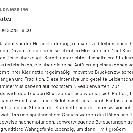
LUDWIGSBURG
ater
.06.2026, 18:00
k steht vor der Herausforderung, relevant zu bleiben, ohne ih
gnen. Davon sind die drei israelischen Musikerinnen Yael Kare
n Reiss überzeugt. Kareth unterrichtet deshalb ihre Studie
erterlebnissen, die über die reine Aufführung hinausgehen so
mit ihrer Klarinette regelmäßig innovative Brücken zwische
ängen und Tradition. Diese intensive und geteilte Leidenschaf
Kammermusikabend auf höchstem Niveau erwarten. Zur
wirft das Trio den Blick zurück und widmet sich Pathos, T
mantik – und lässt keine Gefühlswelt aus. Durch Fantasien u
chselnd die Stimme der Klarinette und der intensiv sinnlich
 viel Elan und spielerischem Genuss werden die Höhen und T
esbeweise nachempfunden, schwerwiegende Beteuerungen g
abgrundtiefe Wahngefühle lebendig, um dann – mit großem