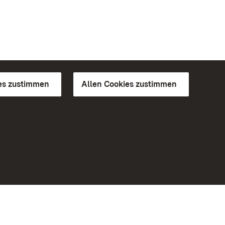
es zustimmen
Allen Cookies zustimmen
d Gärten
Weiteres
Portal
Monumente
Besuchen Sie uns auf Facebook
Besuchen Sie uns auf Instagram