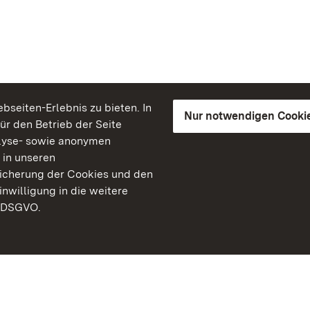
seiten-Erlebnis zu bieten. In
Nur notwendigen Cooki
für den Betrieb der Seite
lyse- sowie anonymen
 in unseren
peicherung der Cookies und den
inwilligung in die weitere
) DSGVO.
Staatliche Schlösser un
Baden-Württemberg
Kontakt
FAQ
Impressum
Datenschutz