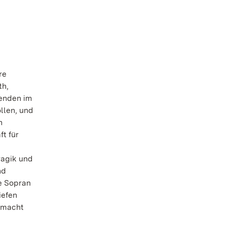
re
th,
renden im
llen, und
n
t für
ragik und
nd
e Sopran
iefen
emacht