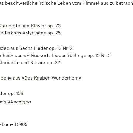
s beschwerliche irdische Leben vom Himmel aus zu betrach
larinette und Klavier op. 73
ederkreis »Myrthen« op. 25
ide« aus Sechs Lieder op. 13 Nr. 2
heit« aus »F. Rückerts Liebesfrühling« op. 12 Nr. 2
larinette und Klavier op. 22
eben« aus »Des Knaben Wunderhorn«
der op. 103
sen-Meiningen
elsen« D 965