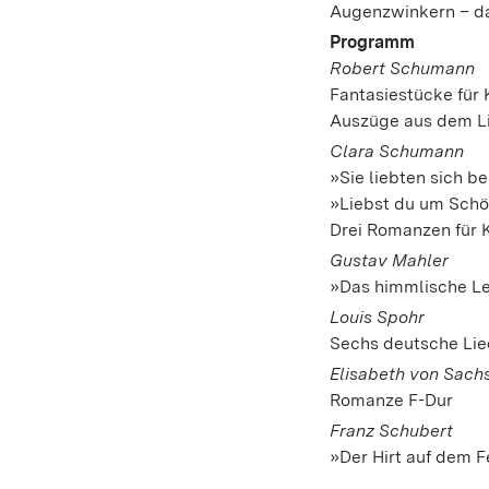
Augenzwinkern – da
Programm
Robert Schumann
Fantasiestücke für K
Auszüge aus dem Li
Clara Schumann
»Sie liebten sich be
»Liebst du um Schön
Drei Romanzen für K
Gustav Mahler
»Das himmlische L
Louis Spohr
Sechs deutsche Lie
Elisabeth von Sach
Romanze F-Dur
Franz Schubert
»Der Hirt auf dem F