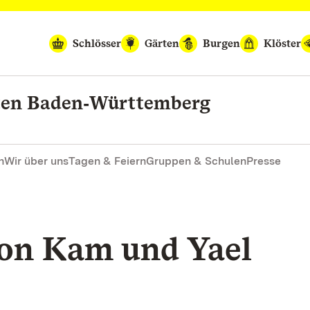
Schlösser
Gärten
Burgen
Klöster
rten Baden‑Württemberg
n
Wir über uns
Tagen & Feiern
Gruppen & Schulen
Presse
ron Kam und Yael