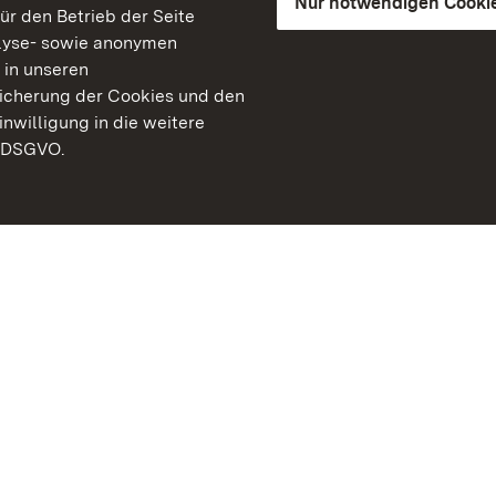
Nur notwendigen Cooki
für den Betrieb der Seite
lyse- sowie anonymen
 in unseren
peicherung der Cookies und den
inwilligung in die weitere
) DSGVO.
Staatliche Schlösser un
Baden-Württemberg
Kontakt
FAQ
Impressum
Datenschutz
Gebärdensprache
Leichte Sprache
Erklärung zur Barrierefre
BITV-konform (geprüfte S