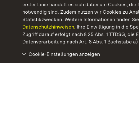
erster Linie handelt es sich dabei um Cookies, die 
notwendig sind. Zudem nutzen wir Cookies zu Ana
Statistikzwecken. Weitere Informationen finden Sie
Datenschutzhinweisen.
Ihre Einwilligung in die S
Kommen. Staunen. Genießen.
Zugriff darauf erfolgt nach § 25 Abs. 1 TTDSG, die E
Datenverarbeitung nach Art. 6 Abs. 1 Buchstabe a
Cookie-Einstellungen anzeigen
Staatliche Schlösser und Gärten Baden‑Württemberg