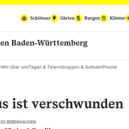
Schlösser
Gärten
Burgen
Klöster
rten Baden‑Württemberg
n
Wir über uns
Tagen & Feiern
Gruppen & Schulen
Presse
us ist verschwunden
OSS BEBENHAUSEN