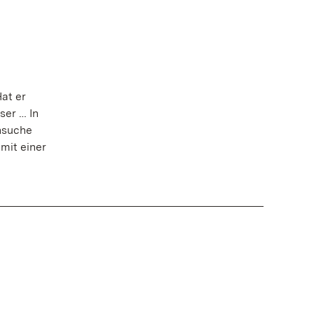
Hat er
ser … In
nsuche
mit einer