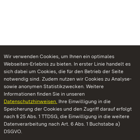
Wir verwenden Cookies, um Ihnen ein optimales
Webseiten-Erlebnis zu bieten. In erster Linie handelt es
Kommen. Staunen. Genießen.
sich dabei um Cookies, die für den Betrieb der Seite
notwendig sind. Zudem nutzen wir Cookies zu Analyse-
sowie anonymen Statistikzwecken. Weitere
Informationen finden Sie in unseren
Datenschutzhinweisen.
Ihre Einwilligung in die
Staatliche Schlösser und Gärten Baden‑Württemberg
Speicherung der Cookies und den Zugriff darauf erfolgt
nach § 25 Abs. 1 TTDSG, die Einwilligung in die weitere
Staatliche Schlösser und Gärten Baden-Württemberg
Datenverarbeitung nach Art. 6 Abs. 1 Buchstabe a)
DSGVO.
Kontakt
FAQ
Impressum
Datenschutz