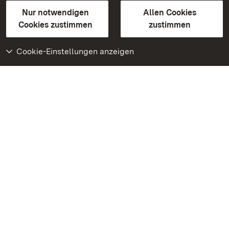
Gebärdensprache
Leichte Sprache
Erklärung zur Barrierefreiheit
Nur notwendigen
Allen Cookies
BITV-konform (geprüfte Seiten)
Cookies zustimmen
zustimmen
Cookie-Einstellungen anzeigen
Weiteres
Portal
Monumente
Besuchen Sie uns auf
Facebook
Besuchen Sie uns auf
Instagram
Besuchen Sie uns auf
Youtube
Lernen Sie unsere Apps
kennen
Google Play Store
App Store für iPhone