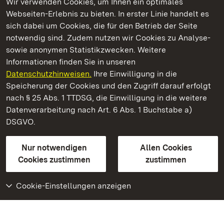
Wir verwenden Cookies, um Ihnen ein optimales
Webseiten-Erlebnis zu bieten. In erster Linie handelt es
Kommen. Staunen. Genießen.
sich dabei um Cookies, die für den Betrieb der Seite
notwendig sind. Zudem nutzen wir Cookies zu Analyse-
sowie anonymen Statistikzwecken. Weitere
Informationen finden Sie in unseren
Datenschutzhinweisen.
Ihre Einwilligung in die
Staatliche Schlösser und Gärten Baden‑Württemberg
Speicherung der Cookies und den Zugriff darauf erfolgt
nach § 25 Abs. 1 TTDSG, die Einwilligung in die weitere
Staatliche Schlösser und Gärten Baden-Württemberg
Datenverarbeitung nach Art. 6 Abs. 1 Buchstabe a)
DSGVO.
Kontakt
FAQ
Impressum
Datenschutz
Gebärdensprache
Leichte Sprache
Erklärung zur Barrierefreiheit
Nur notwendigen
Allen Cookies
BITV-konform (geprüfte Seiten)
Cookies zustimmen
zustimmen
Cookie-Einstellungen anzeigen
Weiteres
Portal
Monumente
Besuchen Sie uns auf