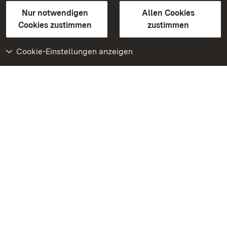
Gebärdensprache
Leichte Sprache
Erklärung zur Barrierefreiheit
Nur notwendigen
Allen Cookies
BITV-konform (geprüfte Seiten)
Cookies zustimmen
zustimmen
Cookie-Einstellungen anzeigen
Weiteres
Portal
Monumente
Besuchen Sie uns auf
Facebook
Besuchen Sie uns auf
Instagram
Besuchen Sie uns auf
Youtube
Lernen Sie unsere Apps
kennen
Google Play Store
App Store für iPhone