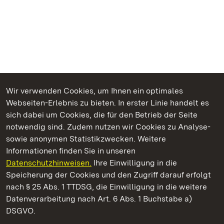
Wir verwenden Cookies, um Ihnen ein optimales
Webseiten-Erlebnis zu bieten. In erster Linie handelt es
Kommen. Staunen. Genießen.
sich dabei um Cookies, die für den Betrieb der Seite
notwendig sind. Zudem nutzen wir Cookies zu Analyse-
sowie anonymen Statistikzwecken. Weitere
Informationen finden Sie in unseren
Datenschutzhinweisen.
Ihre Einwilligung in die
Staatliche Schlösser und Gärten Baden‑Württemberg
Speicherung der Cookies und den Zugriff darauf erfolgt
nach § 25 Abs. 1 TTDSG, die Einwilligung in die weitere
Staatliche Schlösser und Gärten Baden-Württemberg
Datenverarbeitung nach Art. 6 Abs. 1 Buchstabe a)
DSGVO.
Kontakt
FAQ
Impressum
Datenschutz