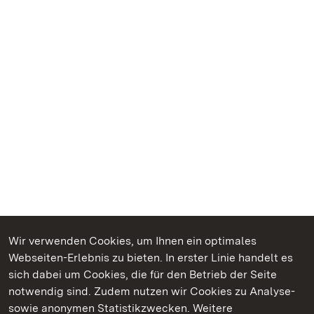
Wir verwenden Cookies, um Ihnen ein optimales
Webseiten-Erlebnis zu bieten. In erster Linie handelt es
Kommen. Staunen. Genießen.
sich dabei um Cookies, die für den Betrieb der Seite
notwendig sind. Zudem nutzen wir Cookies zu Analyse-
sowie anonymen Statistikzwecken. Weitere