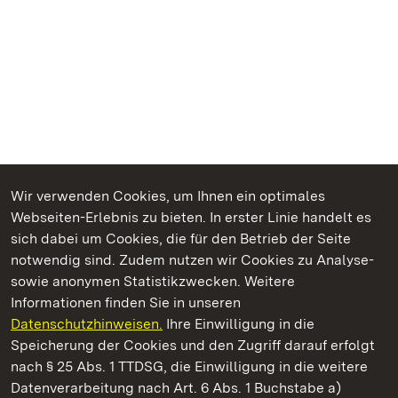
Wir verwenden Cookies, um Ihnen ein optimales
Webseiten-Erlebnis zu bieten. In erster Linie handelt es
Kommen. Staunen. Genießen.
sich dabei um Cookies, die für den Betrieb der Seite
notwendig sind. Zudem nutzen wir Cookies zu Analyse-
sowie anonymen Statistikzwecken. Weitere
Informationen finden Sie in unseren
Datenschutzhinweisen.
Ihre Einwilligung in die
Staatliche Schlösser und Gärten Baden‑Württemberg
Speicherung der Cookies und den Zugriff darauf erfolgt
nach § 25 Abs. 1 TTDSG, die Einwilligung in die weitere
Staatliche Schlösser und Gärten Baden-Württemberg
Datenverarbeitung nach Art. 6 Abs. 1 Buchstabe a)