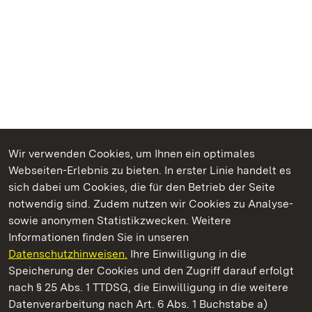
Wir verwenden Cookies, um Ihnen ein optimales
Webseiten-Erlebnis zu bieten. In erster Linie handelt es
Kommen. Staunen. Genießen.
sich dabei um Cookies, die für den Betrieb der Seite
notwendig sind. Zudem nutzen wir Cookies zu Analyse-
sowie anonymen Statistikzwecken. Weitere
Informationen finden Sie in unseren
Datenschutzhinweisen.
Ihre Einwilligung in die
Staatliche Schlösser und Gärten Baden‑Württemberg
Speicherung der Cookies und den Zugriff darauf erfolgt
nach § 25 Abs. 1 TTDSG, die Einwilligung in die weitere
Staatliche Schlösser und Gärten Baden-Württemberg
Datenverarbeitung nach Art. 6 Abs. 1 Buchstabe a)