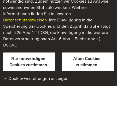
notwendig sind. Zudem nutzen wir Cookies zu Analyse-
sowie anonymen Statistikzwecken. Weitere
Informationen finden Sie in unseren
Datenschutzhinweisen.
Ihre Einwilligung in die
Staatliche Schlösser und Gärten Baden‑Württemberg
Speicherung der Cookies und den Zugriff darauf erfolgt
nach § 25 Abs. 1 TTDSG, die Einwilligung in die weitere
Staatliche Schlösser und Gärten Baden-Württemberg
Datenverarbeitung nach Art. 6 Abs. 1 Buchstabe a)
DSGVO.
Kontakt
FAQ
Impressum
Datenschutz
Gebärdensprache
Leichte Sprache
Erklärung zur Barrierefreiheit
Nur notwendigen
Allen Cookies
BITV-konform (geprüfte Seiten)
Cookies zustimmen
zustimmen
Cookie-Einstellungen anzeigen
Weiteres
Portal
Monumente
Besuchen Sie uns auf
Facebook
Besuchen Sie uns auf
Instagram