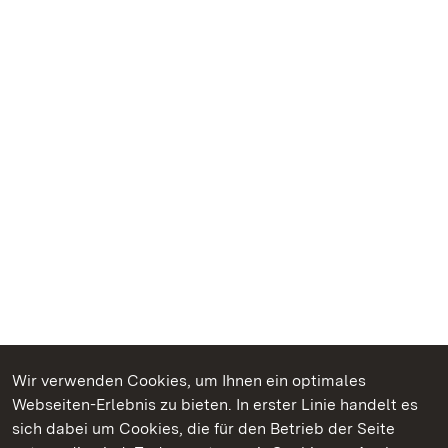
Wir verwenden Cookies, um Ihnen ein optimales
Webseiten-Erlebnis zu bieten. In erster Linie handelt es
Kommen. Staunen. Genießen.
sich dabei um Cookies, die für den Betrieb der Seite