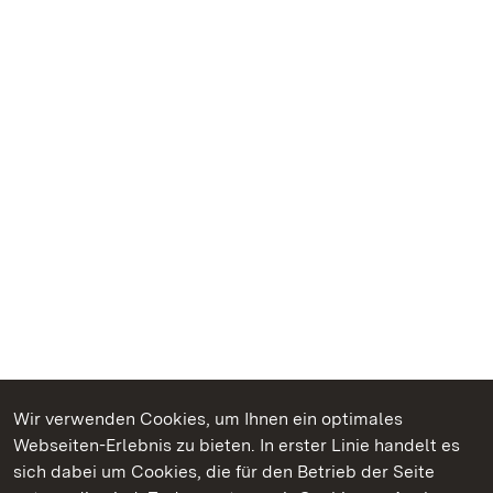
Wir verwenden Cookies, um Ihnen ein optimales
Webseiten-Erlebnis zu bieten. In erster Linie handelt es
Kommen. Staunen. Genießen.
sich dabei um Cookies, die für den Betrieb der Seite