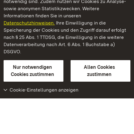
notwendig sind. Zudem nutzen wir Cookies zu Analyse-
sowie anonymen Statistikzwecken. Weitere
Informationen finden Sie in unseren
Datenschutzhinweisen.
Ihre Einwilligung in die
Staatliche Schlösser und Gärten Baden‑Württemberg
Speicherung der Cookies und den Zugriff darauf erfolgt
nach § 25 Abs. 1 TTDSG, die Einwilligung in die weitere
Staatliche Schlösser und Gärten Baden-Württemberg
Datenverarbeitung nach Art. 6 Abs. 1 Buchstabe a)
DSGVO.
Kontakt
FAQ
Impressum
Datenschutz
Gebärdensprache
Leichte Sprache
Erklärung zur Barrierefreiheit
Nur notwendigen
Allen Cookies
BITV-konform (geprüfte Seiten)
Cookies zustimmen
zustimmen
Cookie-Einstellungen anzeigen
Weiteres
Portal
Monumente
Besuchen Sie uns auf
Facebook
Besuchen Sie uns auf
Instagram