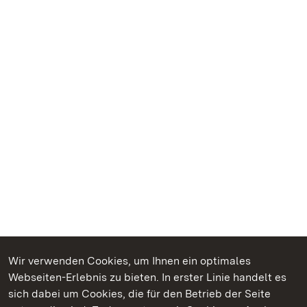
Wir verwenden Cookies, um Ihnen ein optimales
Webseiten-Erlebnis zu bieten. In erster Linie handelt es
Kommen. Staunen. Genießen.
sich dabei um Cookies, die für den Betrieb der Seite