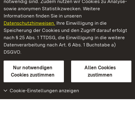
notwendig sind. Zudem nutzen wir Cookies zu Analyse-
sowie anonymen Statistikzwecken. Weitere
Informationen finden Sie in unseren
Datenschutzhinweisen.
Ihre Einwilligung in die
Staatliche Schlösser und Gärten Baden‑Württemberg
Speicherung der Cookies und den Zugriff darauf erfolgt
nach § 25 Abs. 1 TTDSG, die Einwilligung in die weitere
Staatliche Schlösser und Gärten Baden-Württemberg
Datenverarbeitung nach Art. 6 Abs. 1 Buchstabe a)
DSGVO.
Kontakt
FAQ
Impressum
Datenschutz
Gebärdensprache
Leichte Sprache
Erklärung zur Barrierefreiheit
Nur notwendigen
Allen Cookies
BITV-konform (geprüfte Seiten)
Cookies zustimmen
zustimmen
Cookie-Einstellungen anzeigen
Weiteres
Portal
Monumente
Besuchen Sie uns auf
Facebook
Besuchen Sie uns auf
Instagram