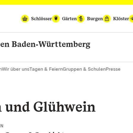
Schlösser
Gärten
Burgen
Klöster
rten Baden‑Württemberg
n
Wir über uns
Tagen & Feiern
Gruppen & Schulen
Presse
n und Glühwein
NN