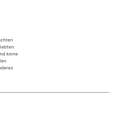
uchten
lebten.
Und keine
ßen
nderes