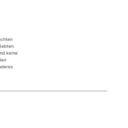
uchten
lebten.
Und keine
ßen
nderes