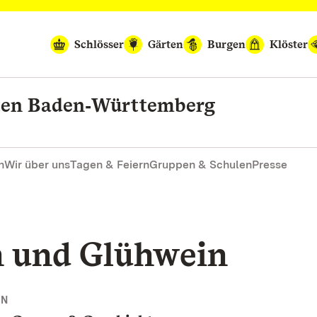
Schlösser
Gärten
Burgen
Klöster
rten Baden‑Württemberg
n
Wir über uns
Tagen & Feiern
Gruppen & Schulen
Presse
n und Glühwein
NN