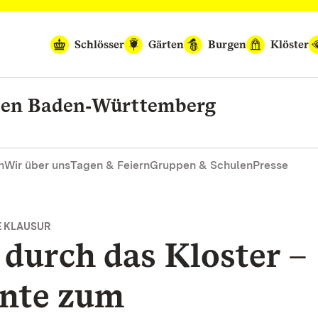
Schlösser
Gärten
Burgen
Klöster
rten Baden‑Württemberg
n
Wir über uns
Tagen & Feiern
Gruppen & Schulen
Presse
E KLAUSUR
durch das Kloster –
nte zum