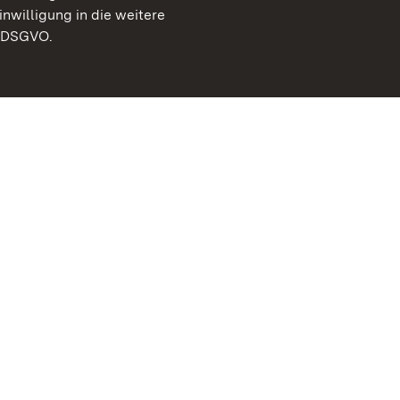
inwilligung in die weitere
) DSGVO.
Staatliche Schlösser un
Baden-Württemberg
Kontakt
FAQ
Impressum
Datenschutz
Gebärdensprache
Leichte Sprache
Erklärung zur Barrierefre
BITV-konform (geprüfte S