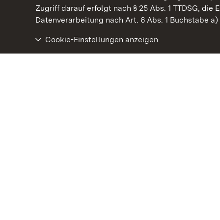
Kommen. Staunen. Genießen.
Zugriff darauf erfolgt nach § 25 Abs. 1 TTDSG, die E
Datenverarbeitung nach Art. 6 Abs. 1 Buchstabe a
Cookie-Einstellungen anzeigen
Staatliche Schlösser und Gärten Baden‑Württemberg