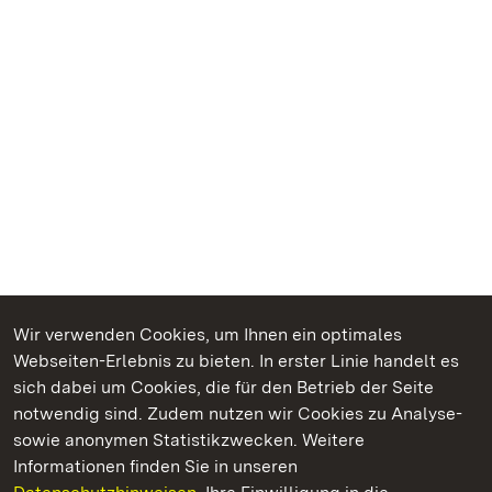
Wir verwenden Cookies, um Ihnen ein optimales
Webseiten-Erlebnis zu bieten. In erster Linie handelt es
Kommen. Staunen. Genießen.
sich dabei um Cookies, die für den Betrieb der Seite
notwendig sind. Zudem nutzen wir Cookies zu Analyse-
sowie anonymen Statistikzwecken. Weitere
Informationen finden Sie in unseren