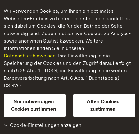
Wir verwenden Cookies, um Ihnen ein optimales
Webseiten-Erlebnis zu bieten. In erster Linie handelt es
Kommen. Staunen. Genießen.
sich dabei um Cookies, die für den Betrieb der Seite
notwendig sind. Zudem nutzen wir Cookies zu Analyse-
sowie anonymen Statistikzwecken. Weitere
Informationen finden Sie in unseren
Datenschutzhinweisen.
Ihre Einwilligung in die
Staatliche Schlösser und Gärten Baden‑Württemberg
Speicherung der Cookies und den Zugriff darauf erfolgt
nach § 25 Abs. 1 TTDSG, die Einwilligung in die weitere
Staatliche Schlösser und Gärten Baden-Württemberg
Datenverarbeitung nach Art. 6 Abs. 1 Buchstabe a)
DSGVO.
Kontakt
FAQ
Impressum
Datenschutz
Gebärdensprache
Leichte Sprache
Erklärung zur Barrierefreiheit
Nur notwendigen
Allen Cookies
BITV-konform (geprüfte Seiten)
Cookies zustimmen
zustimmen
Cookie-Einstellungen anzeigen
Weiteres
Portal
Monumente