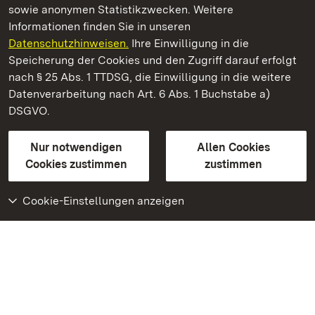
sowie anonymen Statistikzwecken. Weitere
Informationen finden Sie in unseren
Datenschutzhinweisen.
Ihre Einwilligung in die
Staatliche Schlösser und Gärten Baden‑Württemberg
Speicherung der Cookies und den Zugriff darauf erfolgt
nach § 25 Abs. 1 TTDSG, die Einwilligung in die weitere
Staatliche Schlösser und Gärten Baden-Württemberg
Datenverarbeitung nach Art. 6 Abs. 1 Buchstabe a)
DSGVO.
Kontakt
FAQ
Impressum
Datenschutz
Gebärdensprache
Leichte Sprache
Erklärung zur Barrierefreiheit
Nur notwendigen
Allen Cookies
BITV-konform (geprüfte Seiten)
Cookies zustimmen
zustimmen
Cookie-Einstellungen anzeigen
Weiteres
Portal
Monumente
Besuchen Sie uns auf
Facebook
Besuchen Sie uns auf
Instagram
Besuchen Sie uns auf