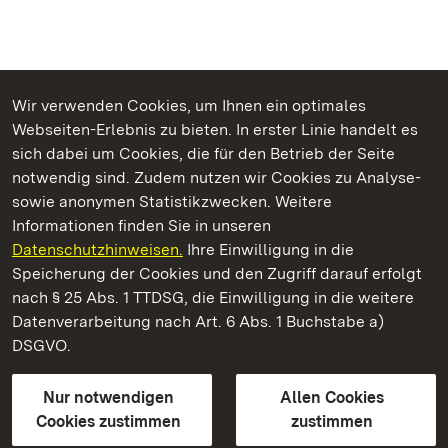
Wir verwenden Cookies, um Ihnen ein optimales
Webseiten-Erlebnis zu bieten. In erster Linie handelt es
Kommen. Staunen. Genießen.
sich dabei um Cookies, die für den Betrieb der Seite
notwendig sind. Zudem nutzen wir Cookies zu Analyse-
sowie anonymen Statistikzwecken. Weitere
Informationen finden Sie in unseren
Datenschutzhinweisen.
Ihre Einwilligung in die
Staatliche Schlösser und Gärten Baden‑Württemberg
Speicherung der Cookies und den Zugriff darauf erfolgt
nach § 25 Abs. 1 TTDSG, die Einwilligung in die weitere
Staatliche Schlösser und Gärten Baden-Württemberg
Datenverarbeitung nach Art. 6 Abs. 1 Buchstabe a)
DSGVO.
Kontakt
FAQ
Impressum
Datenschutz
Gebärdensprache
Leichte Sprache
Erklärung zur Barrierefreiheit
Nur notwendigen
Allen Cookies
BITV-konform (geprüfte Seiten)
Cookies zustimmen
zustimmen