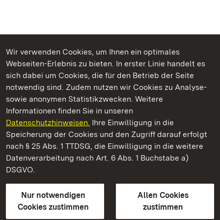
Wir verwenden Cookies, um Ihnen ein optimales
Webseiten-Erlebnis zu bieten. In erster Linie handelt es
Kommen. Staunen. Genießen.
sich dabei um Cookies, die für den Betrieb der Seite
notwendig sind. Zudem nutzen wir Cookies zu Analyse-
sowie anonymen Statistikzwecken. Weitere
Informationen finden Sie in unseren
Datenschutzhinweisen.
Ihre Einwilligung in die
Staatliche Schlösser und Gärten Baden‑Württemberg
Speicherung der Cookies und den Zugriff darauf erfolgt
nach § 25 Abs. 1 TTDSG, die Einwilligung in die weitere
Staatliche Schlösser und Gärten Baden-Württemberg
Datenverarbeitung nach Art. 6 Abs. 1 Buchstabe a)
DSGVO.
Kontakt
FAQ
Impressum
Datenschutz
Gebärdensprache
Leichte Sprache
Erklärung zur Barrierefreiheit
Nur notwendigen
Allen Cookies
BITV-konform (geprüfte Seiten)
Cookies zustimmen
zustimmen