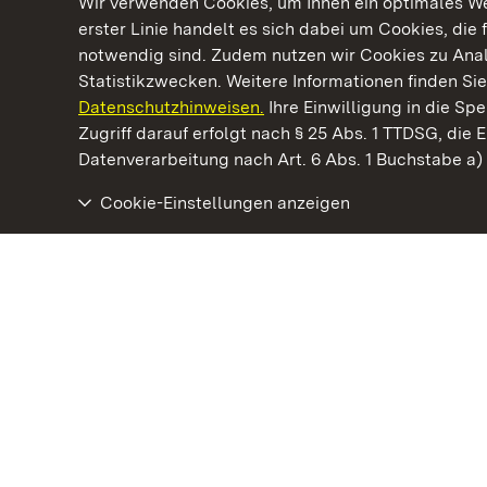
Wir verwenden Cookies, um Ihnen ein optimales Web
erster Linie handelt es sich dabei um Cookies, die 
notwendig sind. Zudem nutzen wir Cookies zu Ana
Statistikzwecken. Weitere Informationen finden Sie
Datenschutzhinweisen.
Ihre Einwilligung in die S
Kommen. Staunen. Genießen.
Zugriff darauf erfolgt nach § 25 Abs. 1 TTDSG, die E
Datenverarbeitung nach Art. 6 Abs. 1 Buchstabe a
Cookie-Einstellungen anzeigen
Staatliche Schlösser und Gärten Baden‑Württemberg