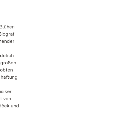
 Blühen
Biograf
ühender
delich
 großen
lobten
nhaftung
usiker
t von
áček und