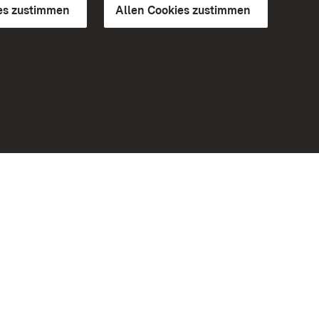
es zustimmen
Allen Cookies zustimmen
d Gärten
Weiteres
Portal
Monumente
Besuchen Sie uns auf Facebook
Besuchen Sie uns auf Instagram
Besuchen Sie uns auf Youtube
Lernen Sie unsere Apps kennen
iheit
Google Play Store
eiten)
App Store für iPhone