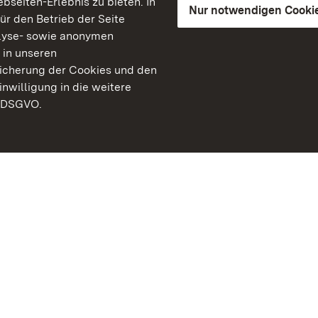
seiten-Erlebnis zu bieten. In
Nur notwendigen Cooki
für den Betrieb der Seite
lyse- sowie anonymen
 in unseren
peicherung der Cookies und den
inwilligung in die weitere
) DSGVO.
Staatliche Schlösser un
Baden-Württemberg
Kontakt
FAQ
Impressum
Datenschutz
Gebärdensprache
Leichte Sprache
Erklärung zur Barrierefre
BITV-konform (geprüfte S