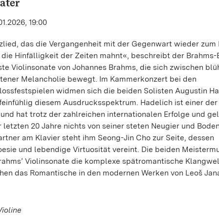
ater
01.2026, 19:00
zlied, das die Vergangenheit mit der Gegenwart wieder zum
 die Hinfälligkeit der Zeiten mahnt«, beschreibt der Brahms-
ste Violinsonate von Johannes Brahms, die sich zwischen bl
altener Melancholie bewegt. Im Kammerkonzert bei den
ossfestspielen widmen sich die beiden Solisten Augustin Ha
feinfühlig diesem Ausdrucksspektrum. Hadelich ist einer der
 und hat trotz der zahlreichen internationalen Erfolge und ge
r letzten 20 Jahre nichts von seiner steten Neugier und Bode
artner am Klavier steht ihm Seong-Jin Cho zur Seite, dessen
Poesie und lebendige Virtuosität vereint. Die beiden Meisterm
rahms’ Violinsonate die komplexe spätromantische Klangwel
hen das Romantische in den modernen Werken von Leoš Jan
Violine