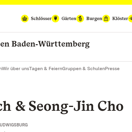
Schlösser
Gärten
Burgen
Klöster
rten Baden‑Württemberg
n
Wir über uns
Tagen & Feiern
Gruppen & Schulen
Presse
ch & Seong-Jin Cho
LUDWIGSBURG