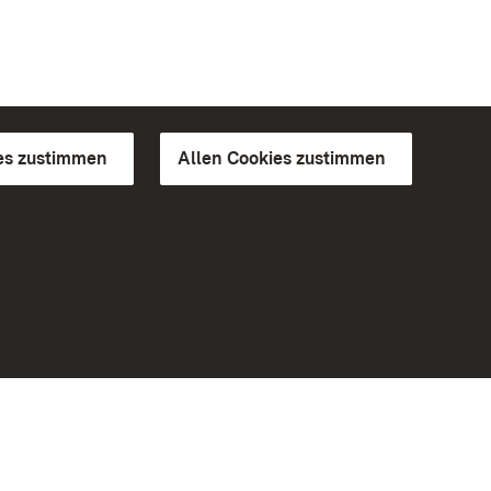
es zustimmen
Allen Cookies zustimmen
d Gärten
Weiteres
Portal
Monumente
Besuchen Sie uns auf Facebook
Besuchen Sie uns auf Instagram
Besuchen Sie uns auf Youtube