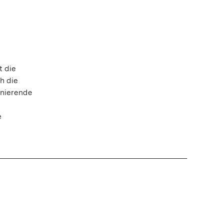
t die
h die
inierende
e