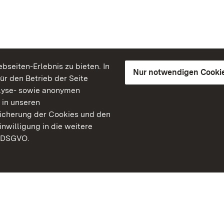
seiten-Erlebnis zu bieten. In
Nur notwendigen Cooki
für den Betrieb der Seite
lyse- sowie anonymen
 in unseren
peicherung der Cookies und den
inwilligung in die weitere
) DSGVO.
Staatliche Schlösser un
Baden-Württemberg
Kontakt
FAQ
Impressum
Datenschutz