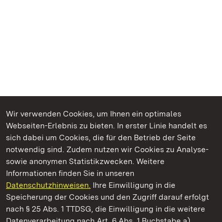
Wir verwenden Cookies, um Ihnen ein optimales
Webseiten-Erlebnis zu bieten. In erster Linie handelt es
Kommen. Staunen. Genießen.
sich dabei um Cookies, die für den Betrieb der Seite
notwendig sind. Zudem nutzen wir Cookies zu Analyse-
sowie anonymen Statistikzwecken. Weitere
Informationen finden Sie in unseren
Datenschutzhinweisen.
Ihre Einwilligung in die
Staatliche Schlösser und Gärten Baden‑Württemberg
Speicherung der Cookies und den Zugriff darauf erfolgt
nach § 25 Abs. 1 TTDSG, die Einwilligung in die weitere
Staatliche Schlösser und Gärten Baden-Württemberg
Datenverarbeitung nach Art. 6 Abs. 1 Buchstabe a)