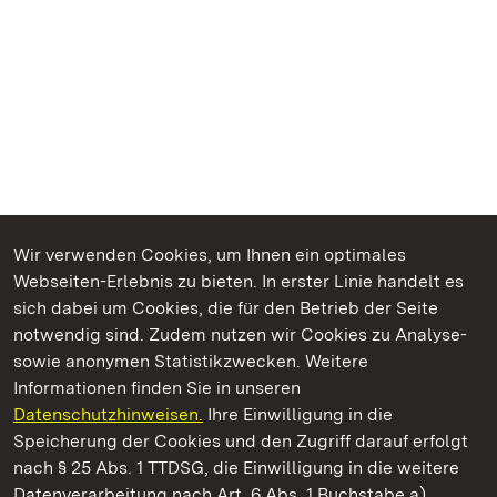
Wir verwenden Cookies, um Ihnen ein optimales
Webseiten-Erlebnis zu bieten. In erster Linie handelt es
Kommen. Staunen. Genießen.
sich dabei um Cookies, die für den Betrieb der Seite
notwendig sind. Zudem nutzen wir Cookies zu Analyse-
sowie anonymen Statistikzwecken. Weitere
Informationen finden Sie in unseren
Datenschutzhinweisen.
Ihre Einwilligung in die
Staatliche Schlösser und Gärten Baden‑Württemberg
Speicherung der Cookies und den Zugriff darauf erfolgt
nach § 25 Abs. 1 TTDSG, die Einwilligung in die weitere
Staatliche Schlösser und Gärten Baden-Württemberg
Datenverarbeitung nach Art. 6 Abs. 1 Buchstabe a)