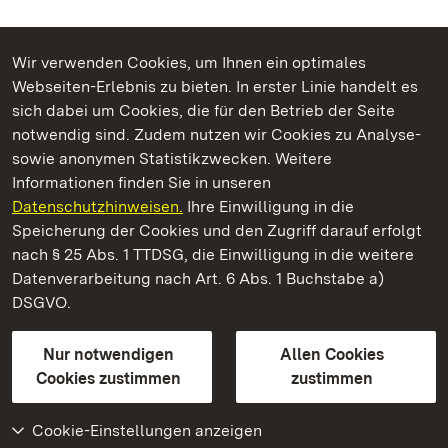
Wir verwenden Cookies, um Ihnen ein optimales
Webseiten-Erlebnis zu bieten. In erster Linie handelt es
Kommen. Staunen. Genießen.
sich dabei um Cookies, die für den Betrieb der Seite
notwendig sind. Zudem nutzen wir Cookies zu Analyse-
sowie anonymen Statistikzwecken. Weitere
Informationen finden Sie in unseren
Datenschutzhinweisen.
Ihre Einwilligung in die
Staatliche Schlösser und Gärten Baden‑Württemberg
Speicherung der Cookies und den Zugriff darauf erfolgt
nach § 25 Abs. 1 TTDSG, die Einwilligung in die weitere
Staatliche Schlösser und Gärten Baden-Württemberg
Datenverarbeitung nach Art. 6 Abs. 1 Buchstabe a)
DSGVO.
Kontakt
FAQ
Impressum
Datenschutz
Gebärdensprache
Leichte Sprache
Erklärung zur Barrierefreiheit
Nur notwendigen
Allen Cookies
BITV-konform (geprüfte Seiten)
Cookies zustimmen
zustimmen
Cookie-Einstellungen anzeigen
Weiteres