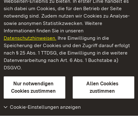
Webseiten-Erlebnis zu bieten. In erster Linie handelt es
Kommen. Staunen. Genießen.
sich dabei um Cookies, die für den Betrieb der Seite
notwendig sind. Zudem nutzen wir Cookies zu Analyse-
sowie anonymen Statistikzwecken. Weitere
Informationen finden Sie in unseren
Datenschutzhinweisen.
Ihre Einwilligung in die
Staatliche Schlösser und Gärten Baden‑Württemberg
Speicherung der Cookies und den Zugriff darauf erfolgt
nach § 25 Abs. 1 TTDSG, die Einwilligung in die weitere
Staatliche Schlösser und Gärten Baden-Württemberg
Datenverarbeitung nach Art. 6 Abs. 1 Buchstabe a)
DSGVO.
Kontakt
FAQ
Impressum
Datenschutz
Gebärdensprache
Leichte Sprache
Erklärung zur Barrierefreiheit
Nur notwendigen
Allen Cookies
BITV-konform (geprüfte Seiten)
Cookies zustimmen
zustimmen
Cookie-Einstellungen anzeigen
Weiteres
Portal
Monumente
Besuchen Sie uns auf
Facebook