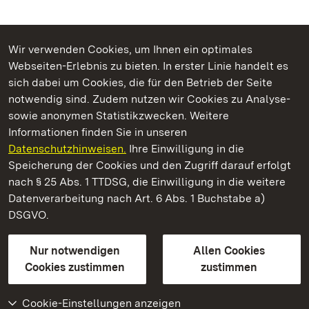
Wir verwenden Cookies, um Ihnen ein optimales
Webseiten-Erlebnis zu bieten. In erster Linie handelt es
Kommen. Staunen. Genießen.
sich dabei um Cookies, die für den Betrieb der Seite
notwendig sind. Zudem nutzen wir Cookies zu Analyse-
sowie anonymen Statistikzwecken. Weitere
Informationen finden Sie in unseren
Datenschutzhinweisen.
Ihre Einwilligung in die
Staatliche Schlösser und Gärten Baden‑Württemberg
Speicherung der Cookies und den Zugriff darauf erfolgt
nach § 25 Abs. 1 TTDSG, die Einwilligung in die weitere
Staatliche Schlösser und Gärten Baden-Württemberg
Datenverarbeitung nach Art. 6 Abs. 1 Buchstabe a)
DSGVO.
Kontakt
FAQ
Impressum
Datenschutz
Gebärdensprache
Leichte Sprache
Erklärung zur Barrierefreiheit
Nur notwendigen
Allen Cookies
BITV-konform (geprüfte Seiten)
Cookies zustimmen
zustimmen
Cookie-Einstellungen anzeigen
Weiteres