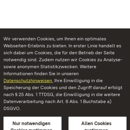
Wir verwenden Cookies, um Ihnen ein optimales
Webseiten-Erlebnis zu bieten. In erster Linie handelt es
Kommen. Staunen. Genießen.
sich dabei um Cookies, die für den Betrieb der Seite
notwendig sind. Zudem nutzen wir Cookies zu Analyse-
sowie anonymen Statistikzwecken. Weitere
Informationen finden Sie in unseren
Datenschutzhinweisen.
Ihre Einwilligung in die
Staatliche Schlösser und Gärten Baden‑Württemberg
Speicherung der Cookies und den Zugriff darauf erfolgt
nach § 25 Abs. 1 TTDSG, die Einwilligung in die weitere
Staatliche Schlösser und Gärten Baden-Württemberg
Datenverarbeitung nach Art. 6 Abs. 1 Buchstabe a)
DSGVO.
Kontakt
FAQ
Impressum
Datenschutz
Gebärdensprache
Leichte Sprache
Erklärung zur Barrierefreiheit
Nur notwendigen
Allen Cookies
BITV-konform (geprüfte Seiten)