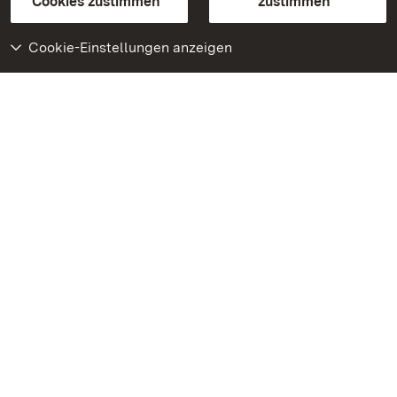
Cookies zustimmen
zustimmen
Cookie-Einstellungen anzeigen
Weiteres
Portal
Monumente
Besuchen Sie uns auf
Facebook
Besuchen Sie uns auf
Instagram
Besuchen Sie uns auf
Youtube
Lernen Sie unsere Apps
kennen
Google Play Store
App Store für iPhone