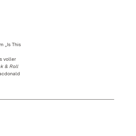
 „Is This
 voller
k & Roll
Macdonald