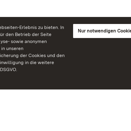
seiten-Erlebnis zu bieten. In
Nur notwendigen Cooki
für den Betrieb der Seite
lyse- sowie anonymen
 in unseren
peicherung der Cookies und den
inwilligung in die weitere
) DSGVO.
Staatliche Schlösser un
Baden-Württemberg
Kontakt
FAQ
Impressum
Datenschutz
Gebärdensprache
Leichte Sprache