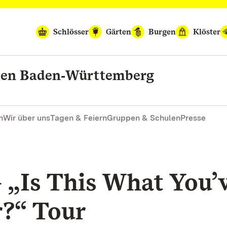
Schlösser
Gärten
Burgen
Klöster
rten Baden‑Württemberg
n
Wir über uns
Tagen & Feiern
Gruppen & Schulen
Presse
„Is This What You’
r?“ Tour