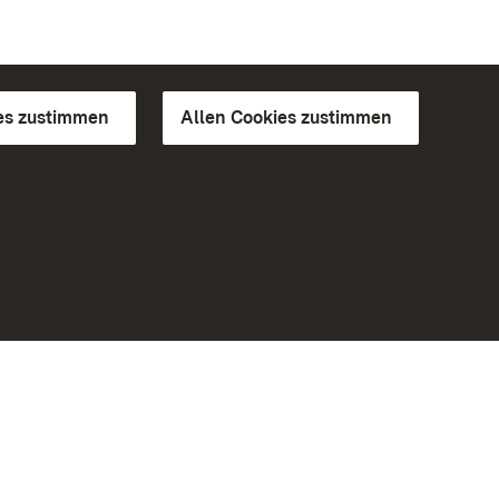
es zustimmen
Allen Cookies zustimmen
d Gärten
Weiteres
Portal
Monumente
Besuchen Sie uns auf Facebook
Besuchen Sie uns auf Instagram
Besuchen Sie uns auf Youtube
Lernen Sie unsere Apps kennen