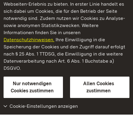
Webseiten-Erlebnis zu bieten. In erster Linie handelt es
Kommen. Staunen. Genießen.
sich dabei um Cookies, die für den Betrieb der Seite
notwendig sind. Zudem nutzen wir Cookies zu Analyse-
sowie anonymen Statistikzwecken. Weitere
Informationen finden Sie in unseren
Datenschutzhinweisen.
Ihre Einwilligung in die
Staatliche Schlösser und Gärten Baden‑Württemberg
Speicherung der Cookies und den Zugriff darauf erfolgt
nach § 25 Abs. 1 TTDSG, die Einwilligung in die weitere
Staatliche Schlösser und Gärten Baden-Württemberg
Datenverarbeitung nach Art. 6 Abs. 1 Buchstabe a)
DSGVO.
Kontakt
FAQ
Impressum
Datenschutz
Gebärdensprache
Leichte Sprache
Erklärung zur Barrierefreiheit
Nur notwendigen
Allen Cookies
BITV-konform (geprüfte Seiten)
Cookies zustimmen
zustimmen
Cookie-Einstellungen anzeigen
Weiteres
Portal
Monumente
Besuchen Sie uns auf