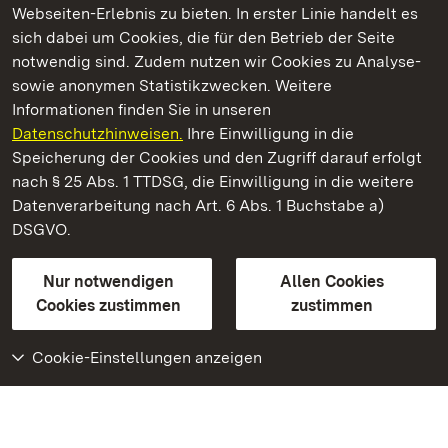
Webseiten-Erlebnis zu bieten. In erster Linie handelt es
Kommen. Staunen. Genießen.
sich dabei um Cookies, die für den Betrieb der Seite
notwendig sind. Zudem nutzen wir Cookies zu Analyse-
sowie anonymen Statistikzwecken. Weitere
Informationen finden Sie in unseren
Datenschutzhinweisen.
Ihre Einwilligung in die
Staatliche Schlösser und Gärten Baden‑Württemberg
Speicherung der Cookies und den Zugriff darauf erfolgt
nach § 25 Abs. 1 TTDSG, die Einwilligung in die weitere
Staatliche Schlösser und Gärten Baden-Württemberg
Datenverarbeitung nach Art. 6 Abs. 1 Buchstabe a)
DSGVO.
Kontakt
FAQ
Impressum
Datenschutz
Gebärdensprache
Leichte Sprache
Erklärung zur Barrierefreiheit
Nur notwendigen
Allen Cookies
BITV-konform (geprüfte Seiten)
Cookies zustimmen
zustimmen
Cookie-Einstellungen anzeigen
Weiteres
Portal
Monumente
Besuchen Sie uns auf