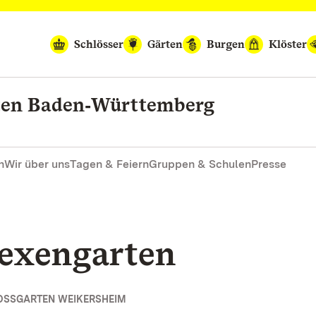
Schlösser
Gärten
Burgen
Klöster
rten Baden‑Württemberg
n
Wir über uns
Tagen & Feiern
Gruppen & Schulen
Presse
exengarten
OSSGARTEN WEIKERSHEIM