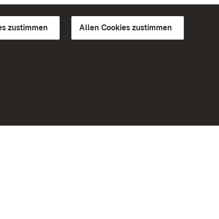
es zustimmen
Allen Cookies zustimmen
d Gärten
Weiteres
Portal
Monumente
Besuchen Sie uns auf Facebook
Besuchen Sie uns auf Instagram
Besuchen Sie uns auf Youtube
Lernen Sie unsere Apps kennen
iheit
Google Play Store
eiten)
App Store für iPhone