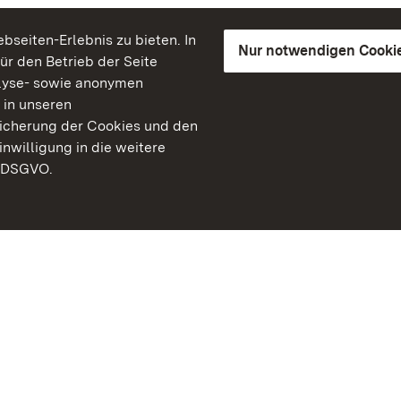
seiten-Erlebnis zu bieten. In
Nur notwendigen Cooki
für den Betrieb der Seite
lyse- sowie anonymen
 in unseren
peicherung der Cookies und den
inwilligung in die weitere
) DSGVO.
Staatliche Schlösser un
Baden-Württemberg
Kontakt
FAQ
Impressum
Datenschutz
Gebärdensprache
Leichte Sprache
Erklärung zur Barrierefre
BITV-konform (geprüfte S