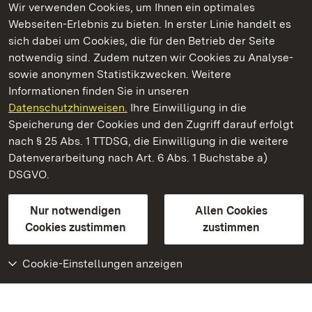
Wir verwenden Cookies, um Ihnen ein optimales
Webseiten-Erlebnis zu bieten. In erster Linie handelt es
Kommen. Staunen. Genießen.
sich dabei um Cookies, die für den Betrieb der Seite
notwendig sind. Zudem nutzen wir Cookies zu Analyse-
sowie anonymen Statistikzwecken. Weitere
Informationen finden Sie in unseren
Datenschutzhinweisen.
Ihre Einwilligung in die
Staatliche Schlösser und Gärten Baden‑Württemberg
Speicherung der Cookies und den Zugriff darauf erfolgt
nach § 25 Abs. 1 TTDSG, die Einwilligung in die weitere
Staatliche Schlösser und Gärten Baden-Württemberg
Datenverarbeitung nach Art. 6 Abs. 1 Buchstabe a)
DSGVO.
Kontakt
FAQ
Impressum
Datenschutz
Gebärdensprache
Leichte Sprache
Erklärung zur Barrierefreiheit
Nur notwendigen
Allen Cookies
BITV-konform (geprüfte Seiten)
Cookies zustimmen
zustimmen
Cookie-Einstellungen anzeigen
Weiteres
Portal
Monumente