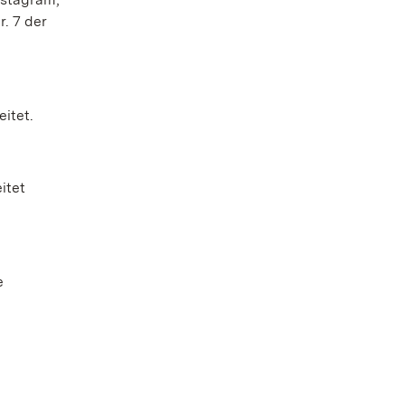
r. 7 der
itet.
itet
e