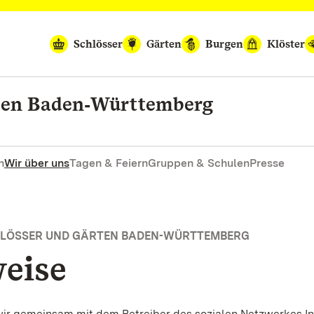
Schlösser
Gärten
Burgen
Klöster
rten Baden‑Württemberg
n
Wir über uns
Tagen & Feiern
Gruppen & Schulen
Presse
HLÖSSER UND GÄRTEN BADEN-WÜRTTEMBERG
eise
 wir gemeinsam mit dem Betreiber des sozialen Netzwerkes I