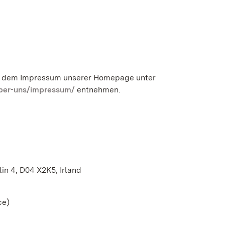
ie dem Impressum unserer Homepage unter
eber-uns/impressum/
entnehmen.
lin 4, D04 X2K5, Irland
ce)