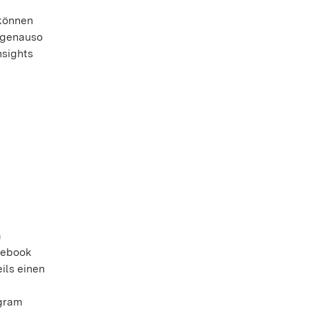
 können
s genauso
nsights
m
acebook
ils einen
agram