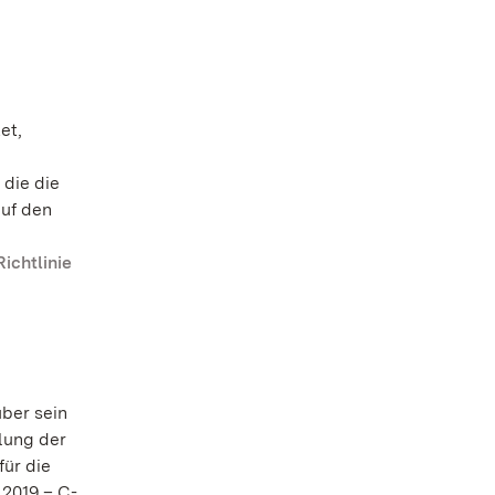
et,
die die
uf den
ichtlinie
ber sein
lung der
für die
.2019 – C-