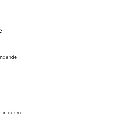
e
findende
 in deren