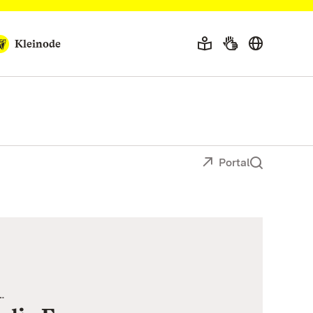
Kleinode
Portal
…