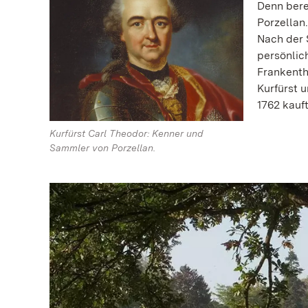
Denn bere
Porzellan
Nach der 
persönlich
Frankentha
Kurfürst 
1762 kauf
Kurfürst Carl Theodor: Kenner und
Sammler von Porzellan.