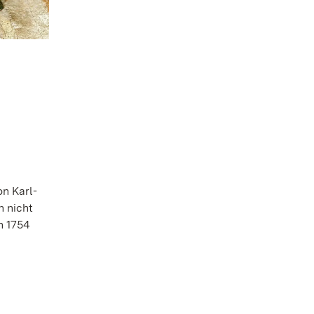
n Karl-
h nicht
h 1754