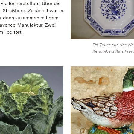
 Pfeifenherstellers. Über die
h Straßburg. Zunächst war er
te er dann zusammen mit dem
Fayence-Manufaktur. Zwei
 Tod fort.
Ein Teller aus der We
Keramikers Karl-Fra