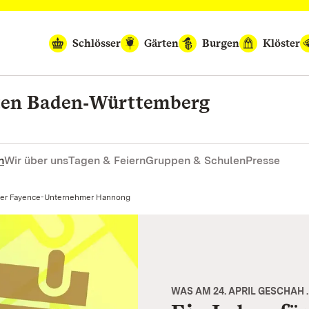
Schlösser
Gärten
Burgen
Klöster
rten Baden‑Württemberg
n
Wir über uns
Tagen & Feiern
Gruppen & Schulen
Presse
ktuell:
er Fayence-Unternehmer Hannong
WAS AM 24. APRIL GESCHAH 