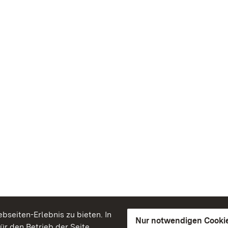
seiten-Erlebnis zu bieten. In
Nur notwendigen Cooki
für den Betrieb der Seite