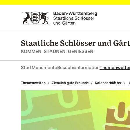
Zum Hauptinhalt springen
Staatliche Schlösser und Gä
KOMMEN. STAUNEN. GENIESSEN.
Start
Monumente
Besuchsinformation
Themenwelte
Themenwelten
Ziemlich gute Freunde
Kalenderblätter
A
D