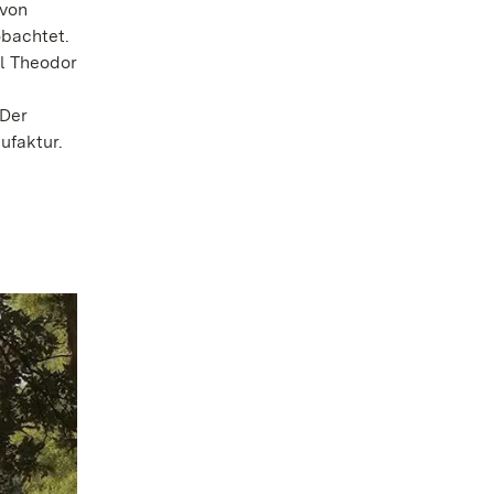
 von
obachtet.
rl Theodor
 Der
ufaktur.