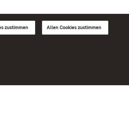
es zustimmen
Allen Cookies zustimmen
d Gärten
Weiteres
Portal
Monumente
Besuchen Sie uns auf Facebook
Besuchen Sie uns auf Instagram
Besuchen Sie uns auf Youtube
Lernen Sie unsere Apps kennen
iheit