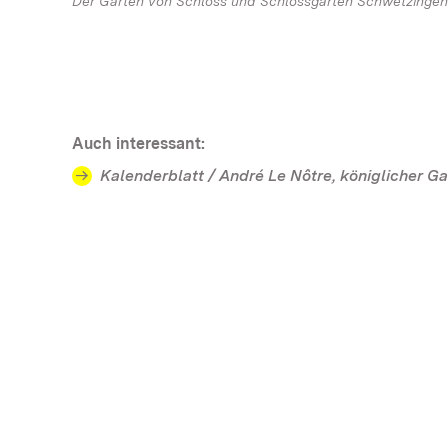
Der Garten von Schloss und Schlossgarten Schwetzingen br
Auch interessant:
Kalenderblatt / André Le Nôtre, königlicher Ga