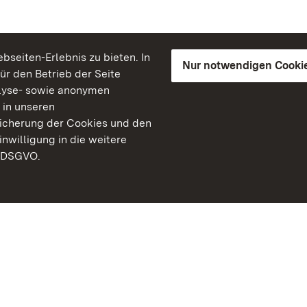
seiten-Erlebnis zu bieten. In
Nur notwendigen Cooki
für den Betrieb der Seite
lyse- sowie anonymen
 in unseren
peicherung der Cookies und den
inwilligung in die weitere
) DSGVO.
Staatliche Schlösser un
Baden-Württemberg
Kontakt
FAQ
Impressum
Datenschutz
Gebärdensprache
Leichte Sprache
Erklärung zur Barrierefre