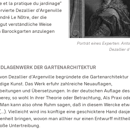
 et la pratique du jardinage“
vierte Dezallier d’Argenville
dré Le Nôtre, der die
 gut verständliche Weise
n Barockgarten anzulegen
Porträt eines Experten: Ant
Dezallier d
NDLAGENWERK DER GARTENARCHITEKTUR
von Dezallier d’Argenville begründete die Gartenarchitektur 
dige Kunst. Das Werk erfuhr zahlreiche Neuauflagen,
eitungen und Übersetzungen. In der deutschen Auflage de
erey, so wohl In ihrer Theorie oder Betrachtung, Als Praxi o
 „Man kann also ohne Ruhm sagen, daß in diesem Wercke et
(…). Vielleicht wird ins künftige eine geschicktere Hand dasj
nheit bringen, wovon man allhier nur einen Entwurff mittheil
oße Untertreibung.