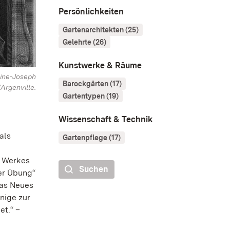
Persönlichkeiten
Gartenarchitekten (25)
Gelehrte (26)
Kunstwerke & Räume
oine-Joseph
Barockgärten (17)
’Argenville.
Gartentypen (19)
Wissenschaft & Technik
als
Gartenpflege (17)
s Werkes
Suchen
der Übung“
was Neues
enige zur
et.“ –