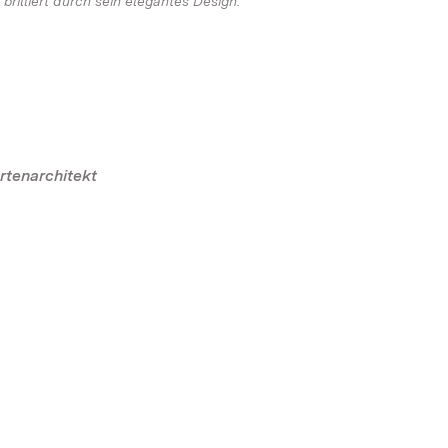
illiert durch sein elegantes Design.
rtenarchitekt