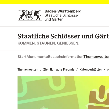
Zum Hauptinhalt springen
Staatliche Schlösser und Gä
KOMMEN. STAUNEN. GENIESSEN.
Start
Monumente
Besuchsinformation
Themenwelte
Themenwelten
Ziemlich gute Freunde
Kalenderblätter
A
A