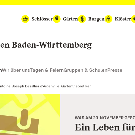
Schlösser
Gärten
Burgen
Klöster
rten Baden‑Württemberg
n
Wir über uns
Tagen & Feiern
Gruppen & Schulen
Presse
ktuell:
ntoine-Joseph Dézallier d’Argenville, Gartentheoretiker
WAS AM 29. NOVEMBER GES
Ein Leben fü