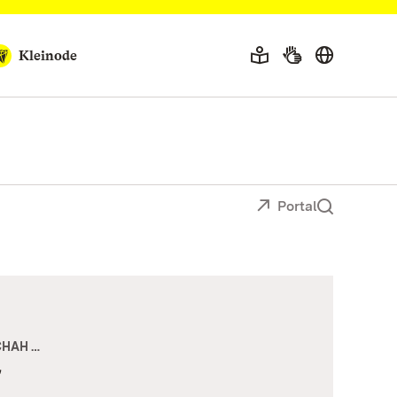
Kleinode
Portal
CHAH …
r