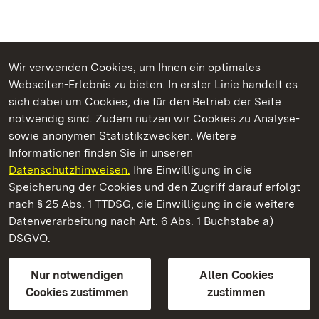
Wir verwenden Cookies, um Ihnen ein optimales
Webseiten-Erlebnis zu bieten. In erster Linie handelt es
Kommen. Staunen. Genießen.
sich dabei um Cookies, die für den Betrieb der Seite
notwendig sind. Zudem nutzen wir Cookies zu Analyse-
sowie anonymen Statistikzwecken. Weitere
Informationen finden Sie in unseren
Datenschutzhinweisen.
Ihre Einwilligung in die
Staatliche Schlösser und Gärten Baden‑Württemberg
Speicherung der Cookies und den Zugriff darauf erfolgt
nach § 25 Abs. 1 TTDSG, die Einwilligung in die weitere
Staatliche Schlösser und Gärten Baden-Württemberg
Datenverarbeitung nach Art. 6 Abs. 1 Buchstabe a)
DSGVO.
Kontakt
FAQ
Impressum
Datenschutz
Gebärdensprache
Leichte Sprache
Erklärung zur Barrierefreiheit
Nur notwendigen
Allen Cookies
BITV-konform (geprüfte Seiten)
Cookies zustimmen
zustimmen