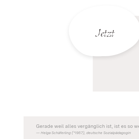
Jetzt
Gerade weil alles vergänglich ist, ist es so we
Helga Schäferling (*1957), deutsche Sozialpädagogin