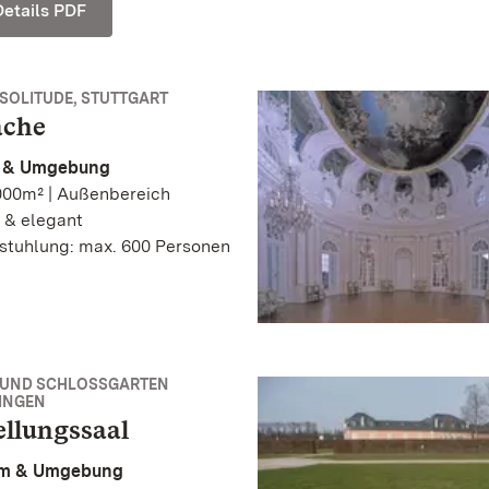
Details PDF
SOLITUDE, STUTTGART
äche
t & Umgebung
000m² | Außenbereich
 & elegant
stuhlung: max. 600 Personen
 UND SCHLOSSGARTEN
INGEN
ellungssaal
m & Umgebung