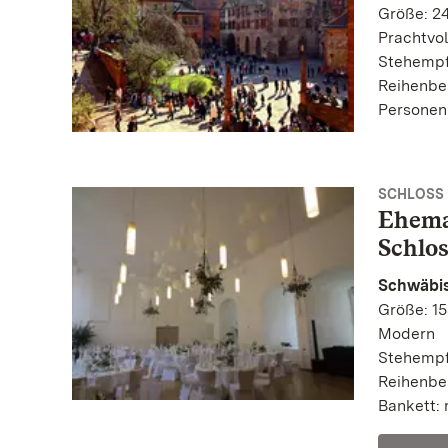
Größe: 2
Prachtvol
Stehempf
Reihenbe
Personen
SCHLOSS 
Ehema
Schlos
Schwäbis
Größe: 15
Modern
Stehempf
Reihenbe
Bankett: 