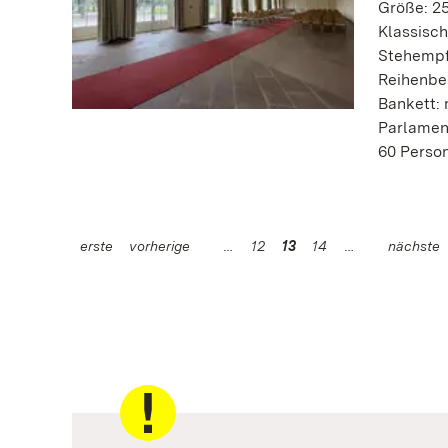
Größe: 25
Klassisch
Stehempf
Reihenbe
Bankett: 
Parlamen
60 Perso
erste
vorherige
12
13
14
nächste