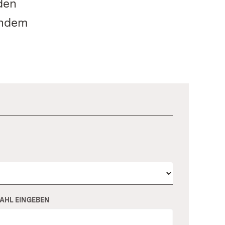
den
indem
HL EINGEBEN