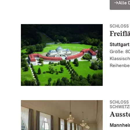
Alle 
SCHLOSS 
Freifl
Stuttgar
Größe: 8
Klassisch
Reihenbe
SCHLOSS
SCHWETZ
Ausst
Mannhei