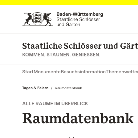
Zum Hauptinhalt springen
Staatliche Schlösser und Gä
KOMMEN. STAUNEN. GENIESSEN.
Start
Monumente
Besuchsinformation
Themenwelte
Tagen & Feiern
Aktuell:
Raumdatenbank
ALLE RÄUME IM ÜBERBLICK
Raumdatenbank