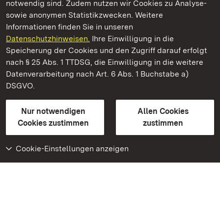
notwendig sind. Zudem nutzen wir Cookies zu Analyse-
sowie anonymen Statistikzwecken. Weitere
Informationen finden Sie in unseren
Datenschutzhinweisen.
Ihre Einwilligung in die
Staatliche Schlösser und Gärten Baden‑Württemberg
Speicherung der Cookies und den Zugriff darauf erfolgt
nach § 25 Abs. 1 TTDSG, die Einwilligung in die weitere
Staatliche Schlösser und Gärten Baden-Württemberg
Datenverarbeitung nach Art. 6 Abs. 1 Buchstabe a)
DSGVO.
Kontakt
FAQ
Impressum
Datenschutz
Gebärdensprache
Leichte Sprache
Erklärung zur Barrierefreiheit
Nur notwendigen
Allen Cookies
BITV-konform (geprüfte Seiten)
Cookies zustimmen
zustimmen
Cookie-Einstellungen anzeigen
Weiteres
Portal
Monumente
Besuchen Sie uns auf
Facebook
Besuchen Sie uns auf
Instagram