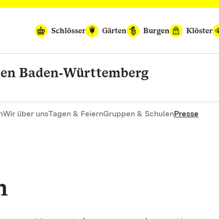
Schlösser
Gärten
Burgen
Klöster
rten Baden‑Württemberg
n
Wir über uns
Tagen & Feiern
Gruppen & Schulen
Presse
n