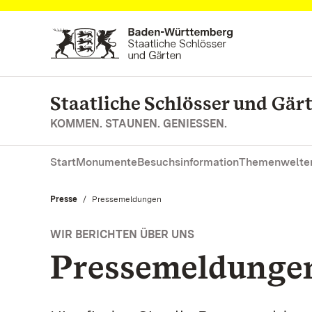
Zum Hauptinhalt springen
Staatliche Schlösser und Gä
KOMMEN. STAUNEN. GENIESSEN.
Start
Monumente
Besuchsinformation
Themenwelte
Presse
Aktuell:
Pressemeldungen
WIR BERICHTEN ÜBER UNS
Pressemeldunge