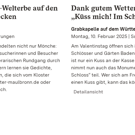
Welterbe auf den
Dank gutem Wetter
ecken
„Küss mich! Im Sch
Grabkapelle auf dem Würt
hrungen
Montag, 10. Februar 2025 | 
delten nicht nur Mönche:
Am Valentinstag öffnen sich
esucherinnen und Besucher
Schlösser und Gärten Baden-
iterarischen Rundgang durch
ist nur ein Kuss an der Kas
rn lernen sie Gedichte,
nimmt nun auch das Monumen
, die sich vom Kloster
Schloss“ teil. Wer sich am Fr
ster-maulbronn.de oder
einen Kuss gibt, kann das k
ich.
Detailansicht