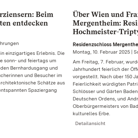
erziensern: Beim
Über Wien und Fra
ten entdecken
Mergentheim: Resi
Hochmeister-Trip
ührungen
Residenzschloss Mergenth
Montag, 10. Februar 2025 | 
n einzigartiges Erlebnis. Die
e sonn- und feiertags um
Am Freitag, 7. Februar, wur
r, den Bernhardusgang und
Jahrhundert feierlich der Ö
cherinnen und Besucher im
vorgestellt. Nach über 150 Ja
chitektonische Schätze aus
Feierlichkeit würdigten Patr
 entspannten Spaziergang
Schlösser und Gärten Baden
Deutschen Ordens, und Andre
Oberbürgermeisters von Ba
kulturelles Erbe.
Detailansicht