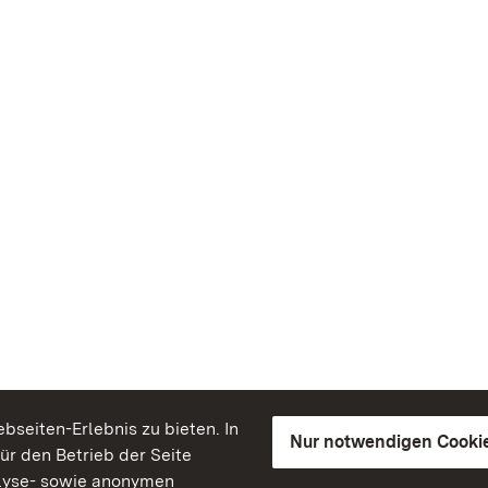
seiten-Erlebnis zu bieten. In
Nur notwendigen Cooki
für den Betrieb der Seite
lyse- sowie anonymen