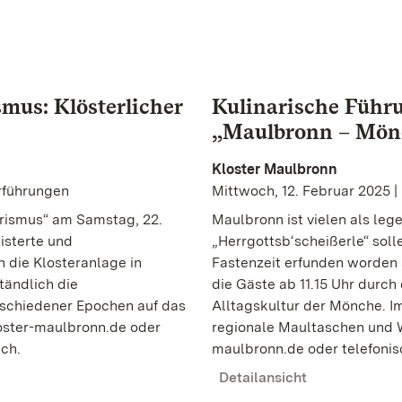
mus: Klösterlicher
Kulinarische Führ
„Maulbronn – Mön
Kloster Maulbronn
rführungen
Mittwoch, 12. Februar 2025 
orismus“ am Samstag, 22.
Maulbronn ist vielen als le
isterte und
„Herrgottsb‘scheißerle“ soll
h die Klosteranlage in
Fastenzeit erfunden worden 
tändlich die
die Gäste ab 11.15 Uhr durch
rschiedener Epochen auf das
Alltagskultur der Mönche. I
ster-maulbronn.de oder
regionale Maultaschen und W
ich.
maulbronn.de oder telefonisc
Detailansicht