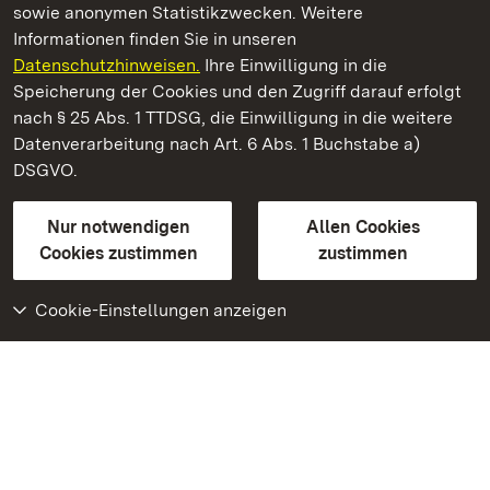
sowie anonymen Statistikzwecken. Weitere
Informationen finden Sie in unseren
Datenschutzhinweisen.
Ihre Einwilligung in die
Staatliche Schlösser und Gärten Baden‑Württemberg
Speicherung der Cookies und den Zugriff darauf erfolgt
nach § 25 Abs. 1 TTDSG, die Einwilligung in die weitere
Staatliche Schlösser und Gärten Baden-Württemberg
Datenverarbeitung nach Art. 6 Abs. 1 Buchstabe a)
DSGVO.
Kontakt
FAQ
Impressum
Datenschutz
Gebärdensprache
Leichte Sprache
Erklärung zur Barrierefreiheit
Nur notwendigen
Allen Cookies
BITV-konform (geprüfte Seiten)
Cookies zustimmen
zustimmen
Cookie-Einstellungen anzeigen
Weiteres
Portal
Monumente
Besuchen Sie uns auf
Facebook
Besuchen Sie uns auf
Instagram
Besuchen Sie uns auf