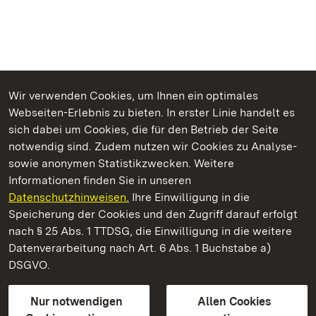
Wir verwenden Cookies, um Ihnen ein optimales
Webseiten-Erlebnis zu bieten. In erster Linie handelt es
Kommen. Staunen. Genießen.
sich dabei um Cookies, die für den Betrieb der Seite
notwendig sind. Zudem nutzen wir Cookies zu Analyse-
sowie anonymen Statistikzwecken. Weitere
Informationen finden Sie in unseren
Datenschutzhinweisen.
Ihre Einwilligung in die
Staatliche Schlösser und Gärten Baden‑Württemberg
Speicherung der Cookies und den Zugriff darauf erfolgt
nach § 25 Abs. 1 TTDSG, die Einwilligung in die weitere
Staatliche Schlösser und Gärten Baden-Württemberg
Datenverarbeitung nach Art. 6 Abs. 1 Buchstabe a)
DSGVO.
Kontakt
FAQ
Impressum
Datenschutz
Gebärdensprache
Leichte Sprache
Erklärung zur Barrierefreiheit
Nur notwendigen
Allen Cookies
BITV-konform (geprüfte Seiten)