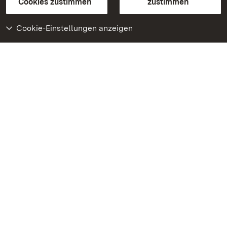
Cookies zustimmen
zustimmen
Cookie-Einstellungen anzeigen
Weiteres
Portal
Monumente
Besuchen Sie uns auf
Facebook
Besuchen Sie uns auf
Instagram
Besuchen Sie uns auf
Youtube
Lernen Sie unsere Apps
kennen
Google Play Store
App Store für iPhone