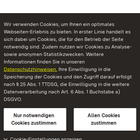
Wir verwenden Cookies, um Ihnen ein optimales
Webseiten-Erlebnis zu bieten. In erster Linie handelt es
Kommen. Staunen. Genießen.
sich dabei um Cookies, die für den Betrieb der Seite
notwendig sind. Zudem nutzen wir Cookies zu Analyse-
sowie anonymen Statistikzwecken. Weitere
Informationen finden Sie in unseren
Datenschutzhinweisen.
Ihre Einwilligung in die
Staatliche Schlösser und Gärten Baden‑Württemberg
Speicherung der Cookies und den Zugriff darauf erfolgt
nach § 25 Abs. 1 TTDSG, die Einwilligung in die weitere
Staatliche Schlösser und Gärten Baden-Württemberg
Datenverarbeitung nach Art. 6 Abs. 1 Buchstabe a)
DSGVO.
Kontakt
FAQ
Impressum
Datenschutz
Gebärdensprache
Leichte Sprache
Erklärung zur Barrierefreiheit
Nur notwendigen
Allen Cookies
BITV-konform (geprüfte Seiten)
Cookies zustimmen
zustimmen
Cookie-Einstellungen anzeigen