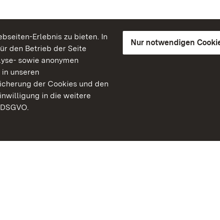
seiten-Erlebnis zu bieten. In
Nur notwendigen Cooki
für den Betrieb der Seite
lyse- sowie anonymen
 in unseren
peicherung der Cookies und den
inwilligung in die weitere
) DSGVO.
Staatliche Schlösser un
Baden-Württemberg
Kontakt
FAQ
Impressum
Datenschutz
Gebärdensprache
Leichte Sprache
Erklärung zur Barrierefre