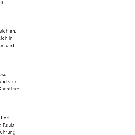
es
sich an,
ich in
zen und
oss
 und vom
Künstlers
iert.
nd Raub
führung