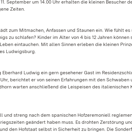
 11. September um 14.00 Uhr erhalten die kleinen Besucher d
gene Zeiten.
ädt zum Mitmachen, Anfassen und Staunen ein. Wie fühlt es 
igs zu schlafen? Kinder im Alter von 4 bis 12 Jahren können s
Leben eintauchen. Mit allen Sinnen erleben die kleinen Prin
ses Ludwigsburg.
g Eberhard Ludwig ein gern gesehener Gast im Residenzschl
 Uhr, berichtet er von seinen Erfahrungen mit den Schwaben
orn warten anschließend die Leispeisen des italienischen 
oll und streng nach dem spanischen Hofzeremoniell reglement
Kriegszeiten geändert haben muss. Es drohten Zerstörung u
und den Hofstaat selbst in Sicherheit zu bringen. Die Sonder