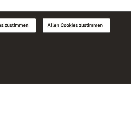
es zustimmen
Allen Cookies zustimmen
d Gärten
Weiteres
Portal
Monumente
Besuchen Sie uns auf Facebook
Besuchen Sie uns auf Instagram
Besuchen Sie uns auf Youtube
Lernen Sie unsere Apps kennen
iheit
Google Play Store