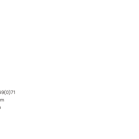
49(0)71
im
n