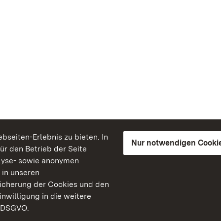
seiten-Erlebnis zu bieten. In
Nur notwendigen Cooki
für den Betrieb der Seite
lyse- sowie anonymen
 in unseren
peicherung der Cookies und den
inwilligung in die weitere
) DSGVO.
Staatliche Schlösser un