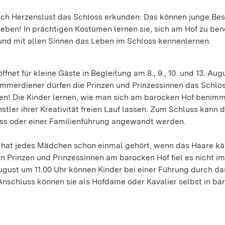
ach Herzenslust das Schloss erkunden: Das können junge Bes
leben! In prächtigen Kostümen lernen sie, sich am Hof zu b
und mit allen Sinnen das Leben im Schloss kennenlernen.
net für kleine Gäste in Begleitung am 8., 9., 10. und 13. Aug
mmerdiener dürfen die Prinzen und Prinzessinnen das Schlo
en! Die Kinder lernen, wie man sich am barocken Hof benim
tler ihrer Kreativität freien Lauf lassen. Zum Schluss kann 
oss oder einer Familienführung angewandt werden.
ch hat jedes Mädchen schon einmal gehört, wenn das Haare 
en Prinzen und Prinzessinnen am barocken Hof fiel es nicht i
ugust um 11.00 Uhr können Kinder bei einer Führung durch da
schluss können sie als Hofdame oder Kavalier selbst in ba