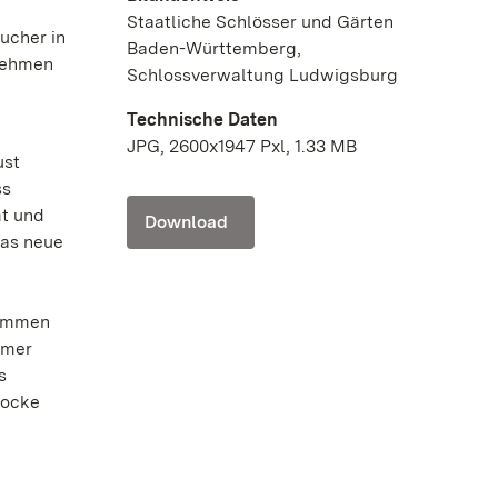
Staatliche Schlösser und Gärten
ucher in
Baden-Württemberg,
enehmen
Schlossverwaltung Ludwigsburg
Technische Daten
JPG, 2600x1947 Pxl, 1.33 MB
ust
ss
mt und
Download
das neue
kämmen
mmer
s
rocke