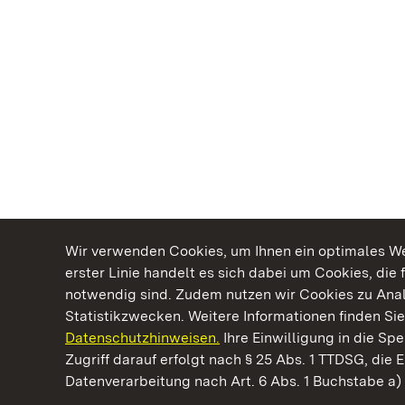
Wir verwenden Cookies, um Ihnen ein optimales Web
erster Linie handelt es sich dabei um Cookies, die 
notwendig sind. Zudem nutzen wir Cookies zu Ana
Statistikzwecken. Weitere Informationen finden Sie
Datenschutzhinweisen.
Ihre Einwilligung in die S
Kommen. Staunen. Genießen.
Zugriff darauf erfolgt nach § 25 Abs. 1 TTDSG, die E
Datenverarbeitung nach Art. 6 Abs. 1 Buchstabe a