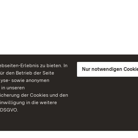
seiten-Erlebnis zu bieten. In
Nur notwendigen Cooki
für den Betrieb der Seite
lyse- sowie anonymen
 in unseren
peicherung der Cookies und den
inwilligung in die weitere
) DSGVO.
Staatliche Schlösser un
Baden-Württemberg
Kontakt