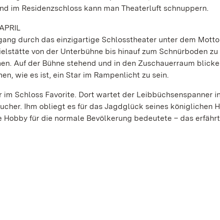
Und im Residenzschloss kann man Theaterluft schnuppern.
APRIL
gang durch das einzigartige Schlosstheater unter dem Mott
pielstätte von der Unterbühne bis hinauf zum Schnürboden z
unen. Auf der Bühne stehend und in den Zuschauerraum blick
, wie es ist, ein Star im Rampenlicht zu sein.
r im Schloss Favorite. Dort wartet der Leibbüchsenspanner i
ucher. Ihm obliegt es für das Jagdglück seines königlichen H
e Hobby für die normale Bevölkerung bedeutete – das erfähr