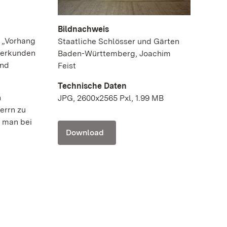
Bildnachweis
o „Vorhang
Staatliche Schlösser und Gärten
u erkunden
Baden-Württemberg, Joachim
end
Feist
Technische Daten
n
JPG, 2600x2565 Pxl, 1.99 MB
errn zu
t man bei
Download