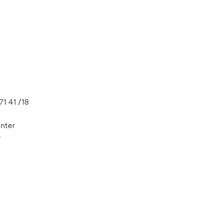
1 41 /18
nter
0