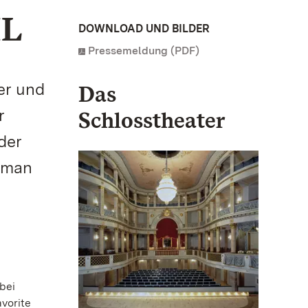
IL
DOWNLOAD UND BILDER
Pressemeldung (PDF)
er und
Das
r
Schlosstheater
der
n man
bei
vorite