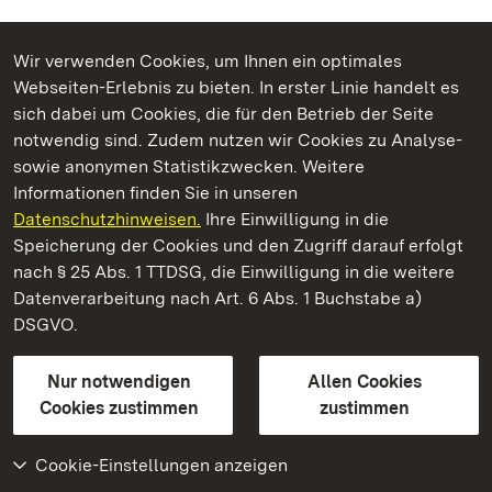
Wir verwenden Cookies, um Ihnen ein optimales
Webseiten-Erlebnis zu bieten. In erster Linie handelt es
Kommen. Staunen. Genießen.
sich dabei um Cookies, die für den Betrieb der Seite
notwendig sind. Zudem nutzen wir Cookies zu Analyse-
sowie anonymen Statistikzwecken. Weitere
Informationen finden Sie in unseren
Datenschutzhinweisen.
Ihre Einwilligung in die
Staatliche Schlösser und Gärten Baden‑Württemberg
Speicherung der Cookies und den Zugriff darauf erfolgt
nach § 25 Abs. 1 TTDSG, die Einwilligung in die weitere
Staatliche Schlösser und Gärten Baden-Württemberg
Datenverarbeitung nach Art. 6 Abs. 1 Buchstabe a)
DSGVO.
Kontakt
FAQ
Impressum
Datenschutz
Gebärdensprache
Leichte Sprache
Erklärung zur Barrierefreiheit
Nur notwendigen
Allen Cookies
BITV-konform (geprüfte Seiten)
Cookies zustimmen
zustimmen
Cookie-Einstellungen anzeigen
Weiteres