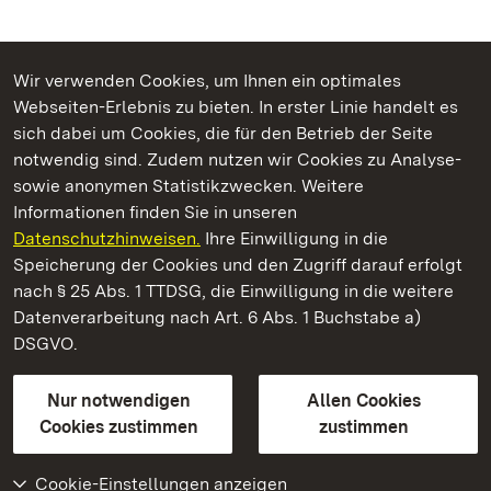
Wir verwenden Cookies, um Ihnen ein optimales
Webseiten-Erlebnis zu bieten. In erster Linie handelt es
Kommen. Staunen. Genießen.
sich dabei um Cookies, die für den Betrieb der Seite
notwendig sind. Zudem nutzen wir Cookies zu Analyse-
sowie anonymen Statistikzwecken. Weitere
Informationen finden Sie in unseren
Datenschutzhinweisen.
Ihre Einwilligung in die
Staatliche Schlösser und Gärten Baden‑Württemberg
Speicherung der Cookies und den Zugriff darauf erfolgt
nach § 25 Abs. 1 TTDSG, die Einwilligung in die weitere
Staatliche Schlösser und Gärten Baden-Württemberg
Datenverarbeitung nach Art. 6 Abs. 1 Buchstabe a)
DSGVO.
Kontakt
FAQ
Impressum
Datenschutz
Gebärdensprache
Leichte Sprache
Erklärung zur Barrierefreiheit
Nur notwendigen
Allen Cookies
BITV-konform (geprüfte Seiten)
Cookies zustimmen
zustimmen
Cookie-Einstellungen anzeigen
Weiteres